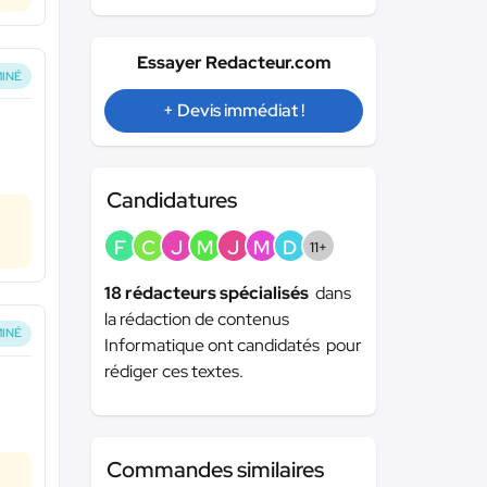
Essayer Redacteur.com
INÉ
+ Devis immédiat !
Candidatures
F
C
J
M
J
M
D
11+
18 rédacteurs spécialisés
dans
la rédaction de contenus
INÉ
Informatique ont candidatés pour
rédiger ces textes.
Commandes similaires