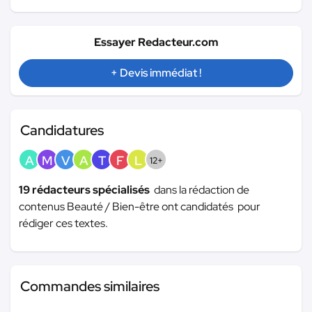
Essayer Redacteur.com
+ Devis immédiat !
Candidatures
A
M
V
A
T
F
L
12+
19 rédacteurs spécialisés
dans la rédaction de
contenus Beauté / Bien-être ont candidatés pour
rédiger ces textes.
Commandes similaires