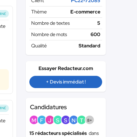
Client
PC22-72085
Thème
E-commerce
INÉ
Nombre de textes
5
nte
Nombre de mots
600
Qualité
Standard
Essayer Redacteur.com
+ Devis immédiat !
Candidatures
INÉ
M
F
J
S
S
N
T
nte
8+
15 rédacteurs spécialisés
dans