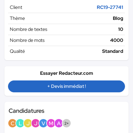
Client
RC19-27741
Thème
Blog
Nombre de textes
10
Nombre de mots
4000
Qualité
Standard
Essayer Redacteur.com
+ Devis immédiat !
Candidatures
C
L
J
J
V
M
A
2+