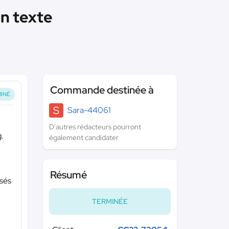
n texte
Commande destinée à
INÉ
S
Sara-44061
D'autres rédacteurs pourront
g.
également candidater
Résumé
isés
TERMINÉE