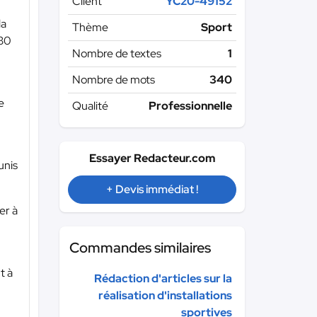
Client
YC20-49152
la
Thème
Sport
h30
Nombre de textes
1
Nombre de mots
340
e
Qualité
Professionnelle
Essayer Redacteur.com
unis
+ Devis immédiat !
er à
Commandes similaires
t à
Rédaction d'articles sur la
réalisation d'installations
sportives