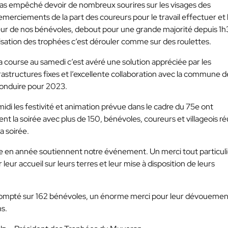
pas empêché devoir de nombreux sourires sur les visages des
emerciements de la part des coureurs pour le travail effectuer et 
oeur de nos bénévoles, debout pour une grande majorité depuis 1
isation des trophées c’est dérouler comme sur des roulettes.
a course au samedi c’est avéré une solution appréciée par les
rastructures fixes et l’excellente collaboration avec la commune d
econduire pour 2023.
di les festivité et animation prévue dans le cadre du 75e ont
nt la soirée avec plus de 150, bénévoles, coureurs et villageois ré
a soirée.
ée en année soutiennent notre événement. Un merci tout particuli
ur accueil sur leurs terres et leur mise à disposition de leurs
s compté sur 162 bénévoles, un énorme merci pour leur dévouemen
ns.