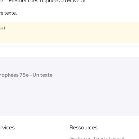
alz, Président des Trophées du Muveran
ce texte.
e !
rophées 75e - Un texte
rvices
Ressources
Guides pour la rédaction web