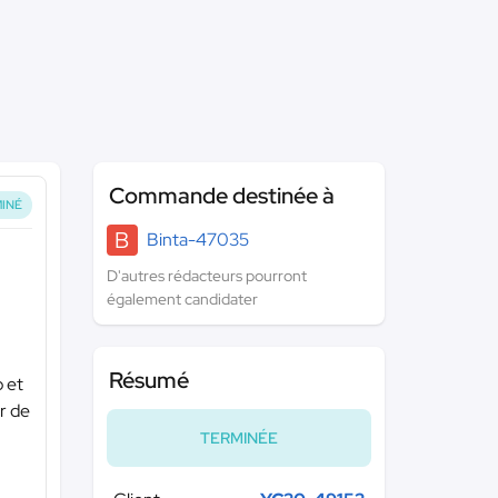
Commande destinée à
INÉ
B
Binta-47035
D'autres rédacteurs pourront
également candidater
Résumé
o et
ur de
TERMINÉE