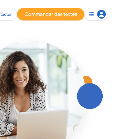
Commander des textes
tacter