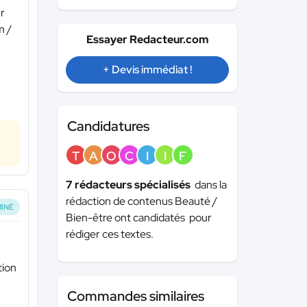
ur
m /
Essayer Redacteur.com
+ Devis immédiat !
Candidatures
T
A
O
C
I
I
F
7 rédacteurs spécialisés
dans la
rédaction de contenus Beauté /
INÉ
Bien-être ont candidatés pour
rédiger ces textes.
tion
Commandes similaires