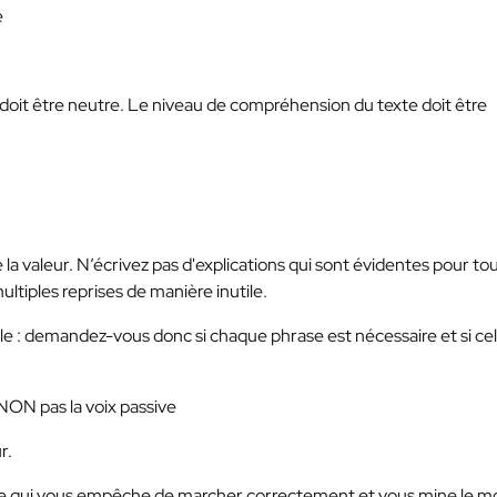
e
é doit être neutre. Le niveau de compréhension du texte doit être
 la valeur. N’écrivez pas d'explications qui sont évidentes pour to
ultiples reprises de manière inutile.
cle : demandez-vous donc si chaque phrase est nécessaire et si ce
t NON pas la voix passive
r.
le qui vous empêche de marcher correctement et vous mine le mora