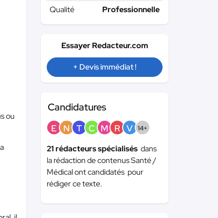
Qualité
Professionnelle
Essayer Redacteur.com
+ Devis immédiat !
Candidatures
us ou
E
N
T
C
M
R
V
14+
la
21 rédacteurs spécialisés
dans
la rédaction de contenus Santé /
Médical ont candidatés pour
rédiger ce texte.
l, il