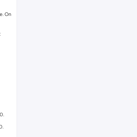
le. On
t
50.
0.