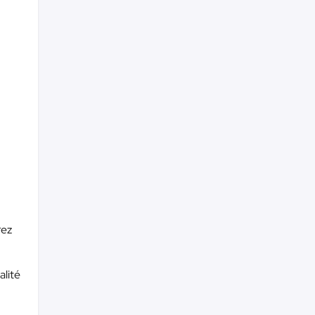
rez
alité