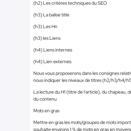
(h2) Les critères techniques du SEO
(h3) La balise title
(h3) Les Hn
(h3) les Liens
(h4) Liens internes
(h4) Lien externes
Nous vous proposerons dans les consignes relativ
nous indiquer les niveaux de titres (h2/h3/h4/h5), h
La lecture du H1 (titre de l’article), du chapeau,
du contenu
Mots en gras
Mettre en gras les mots/groupes de mots important
souhaite environs 1 % de mots en gras en moyen