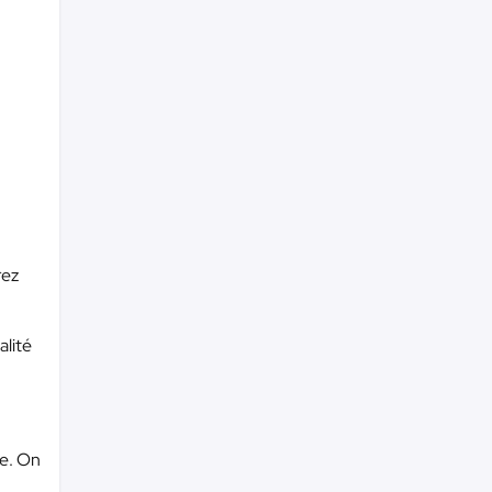
rez
alité
le. On