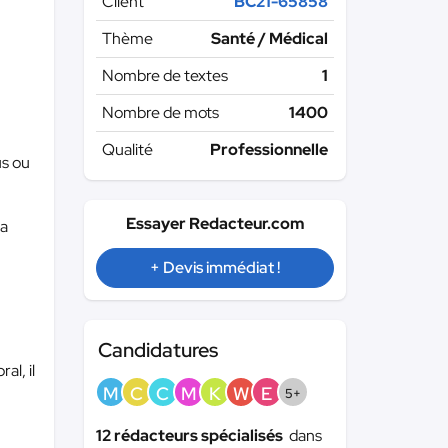
Client
BC21-65858
Thème
Santé / Médical
Nombre de textes
1
Nombre de mots
1400
Qualité
Professionnelle
us ou
Essayer Redacteur.com
la
+ Devis immédiat !
Candidatures
l, il
M
C
C
M
K
W
E
5+
12 rédacteurs spécialisés
dans