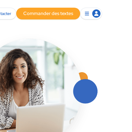
Commander des textes
tacter