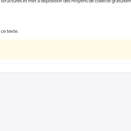
s structures et met à disposition des moyens de collecte gratuit
 ce texte.