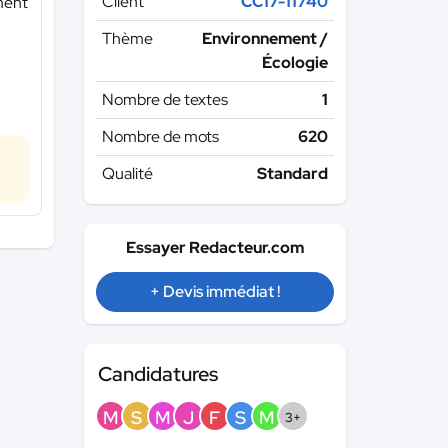
Client
CC17-11740
ement
Thème
Environnement /
Écologie
Nombre de textes
1
Nombre de mots
620
Qualité
Standard
Essayer Redacteur.com
+ Devis immédiat !
Candidatures
M
S
M
J
F
S
M
3+