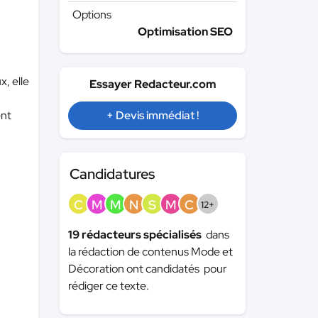
Options
Optimisation SEO
, elle
Essayer Redacteur.com
ent
+ Devis immédiat !
Candidatures
C
M
M
N
S
M
C
12+
19 rédacteurs spécialisés
dans
la rédaction de contenus Mode et
Décoration ont candidatés pour
rédiger ce texte.