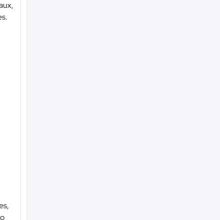
aux,
es.
es,
lo