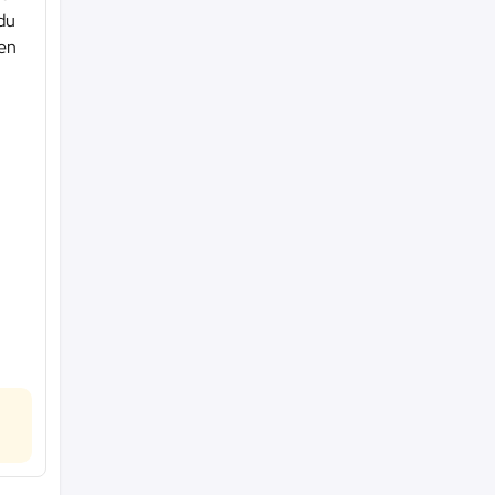
 du
 en