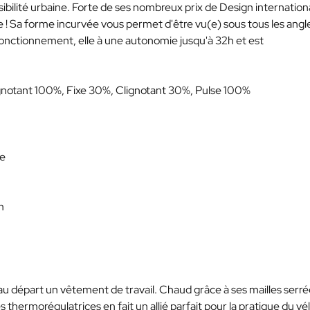
ibilité urbaine. Forte de ses nombreux prix de Design internation
e ! Sa forme incurvée vous permet d'être vu(e) sous tous les angl
nctionnement, elle à une autonomie jusqu'à 32h et est
gnotant 100%, Fixe 30%, Clignotant 30%, Pulse 100%
ue
m
t au départ un vêtement de travail. Chaud grâce à ses mailles serré
 thermorégulatrices en fait un allié parfait pour la pratique du vé