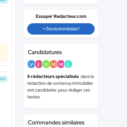
INÉ
Essayer Redacteur.com
+ Devis immédiat !
Candidatures
V
E
R
M
M
L
6 rédacteurs spécialisés
dans la
INÉ
rédaction de contenus Immobilier
ont candidatés pour rédiger ces
textes.
Commandes similaires