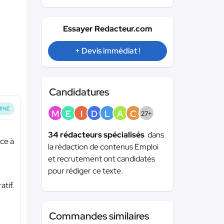
Essayer Redacteur.com
+ Devis immédiat !
Candidatures
INÉ
M
E
I
D
L
A
C
27+
34 rédacteurs spécialisés
dans
âce à
la rédaction de contenus Emploi
et recrutement ont candidatés
pour rédiger ce texte.
atif.
Commandes similaires