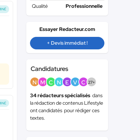
Qualité
Professionnelle
INÉ
Essayer Redacteur.com
+ Devis immédiat !
Candidatures
N
M
C
N
E
V
C
27+
34 rédacteurs spécialisés
dans
la rédaction de contenus Lifestyle
INÉ
ont candidatés pour rédiger ces
textes.