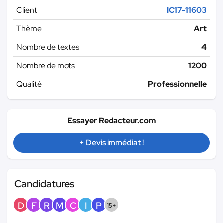
Client
IC17-11603
Thème
Art
Nombre de textes
4
Nombre de mots
1200
Qualité
Professionnelle
Essayer Redacteur.com
+ Devis immédiat !
Candidatures
D
F
R
M
C
I
P
15+