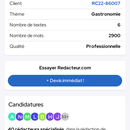
Client
RC22-86007
Thème
Gastronomie
Nombre de textes
6
Nombre de mots
2900
Qualité
Professionnelle
Essayer Redacteur.com
+ Devis immédiat !
Candidatures
A
N
M
L
B
H
J
33+
40 rédacteurs spécialisés
dans la rédaction de