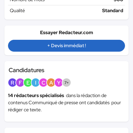
Qualité
Standard
Essayer Redacteur.com
+ Devis immédiat !
Candidatures
R
F
E
I
C
A
Y
7+
14 rédacteurs spécialisés
dans la rédaction de
contenus Communiqué de presse ont candidatés pour
rédiger ce texte.