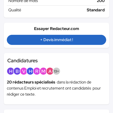
Nombre de mots
200
Qualité
Standard
Essayer Redacteur.com
+ Devis immédiat !
Candidatures
H
B
V
H
R
M
A
13+
20 rédacteurs spécialisés
dans la rédaction de
contenus Emploi et recrutement ont candidatés pour
rédiger ce texte.