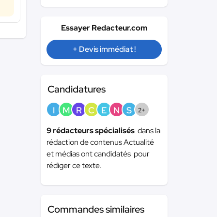
Essayer Redacteur.com
+ Devis immédiat !
Candidatures
I
M
R
C
E
N
S
2+
9 rédacteurs spécialisés
dans la
rédaction de contenus Actualité
et médias ont candidatés pour
rédiger ce texte.
Commandes similaires