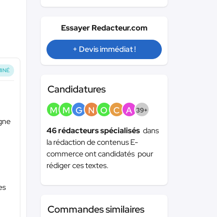
Essayer Redacteur.com
+ Devis immédiat !
INÉ
Candidatures
M
M
G
N
O
C
A
39+
igne
46 rédacteurs spécialisés
dans
la rédaction de contenus E-
commerce ont candidatés pour
rédiger ces textes.
es
Commandes similaires