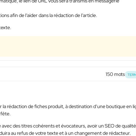
hématique, le lien de URL vous sera transmis en messagerie
s afin de l’aider dans la rédaction de l’article.
texte.
150 mots
TERM
r la rédaction de fiches produit, à destination d’une boutique en l
 fête.
 avec des titres cohérents et évocateurs, avoir un SEO de qualité
duira au refus de votre texte et à un changement de rédacteur.