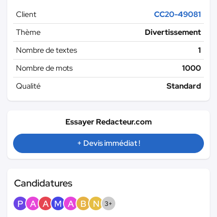
Client
CC20-49081
Thème
Divertissement
Nombre de textes
1
Nombre de mots
1000
Qualité
Standard
Essayer Redacteur.com
+ Devis immédiat !
Candidatures
P
A
A
M
A
B
N
3+