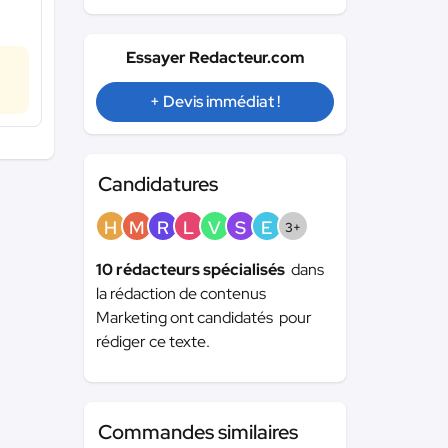
Essayer Redacteur.com
+ Devis immédiat !
Candidatures
H
M
R
L
V
S
E
3+
10 rédacteurs spécialisés
dans
la rédaction de contenus
Marketing ont candidatés pour
rédiger ce texte.
Commandes similaires