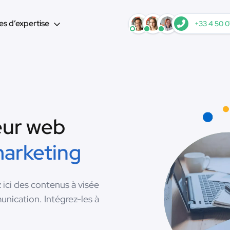
s d’expertise
+33 4 50 0
eur web
marketing
ci des contenus à visée
nication. Intégrez-les à
.