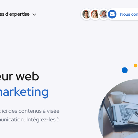
s d’expertise
Nous con
eur web
marketing
ci des contenus à visée
nication. Intégrez-les à
.