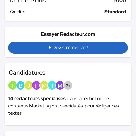
Nombre de mots
2000
Qualité
Standard
Essayer Redacteur.com
+ Devis immédiat !
Candidatures
I
B
J
F
M
T
M
7+
14 rédacteurs spécialisés
dans la rédaction de
contenus Marketing ont candidatés pour rédiger ces
textes.