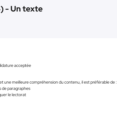
) - Un texte
andidature acceptée
et une meilleure compréhension du contenu, il est préférable de :
res de paragraphes
iquer le lectorat