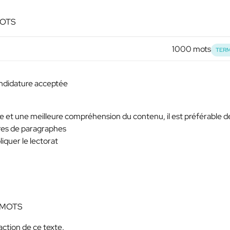
MOTS
1000 mots
TERM
 candidature acceptée
e et une meilleure compréhension du contenu, il est préférable de
itres de paragraphes
pliquer le lectorat
0 MOTS
ction de ce texte.