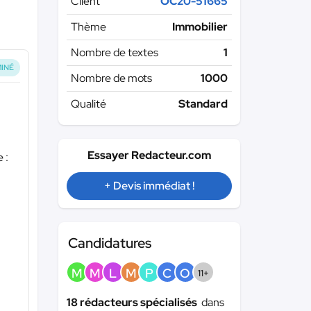
Client
OC20-51665
Thème
Immobilier
Nombre de textes
1
INÉ
Nombre de mots
1000
Qualité
Standard
Essayer Redacteur.com
 :
+ Devis immédiat !
Candidatures
M
M
L
M
P
C
O
11+
18 rédacteurs spécialisés
dans