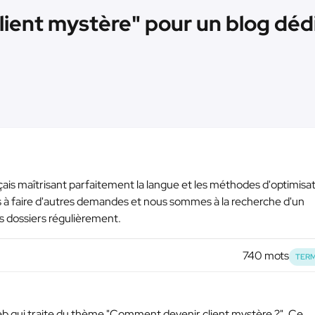
client mystère" pour un blog dédi
is maîtrisant parfaitement la langue et les méthodes d'optimisa
 à faire d'autres demandes et nous sommes à la recherche d'un
s dossiers régulièrement.
740 mots
TERM
web qui traite du thème "Comment devenir client mystère ?". Ce