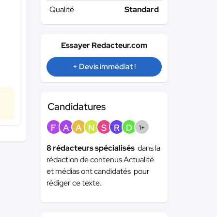
Qualité
Standard
Essayer Redacteur.com
+ Devis immédiat !
Candidatures
F
A
A
N
S
R
D
1+
8 rédacteurs spécialisés
dans la
rédaction de contenus Actualité
et médias ont candidatés pour
rédiger ce texte.