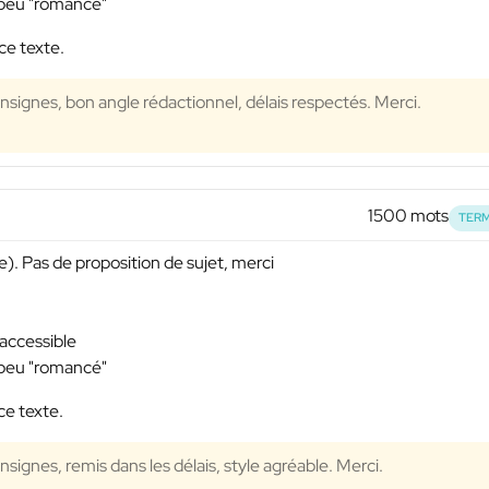
n peu "romancé"
ce texte.
signes, bon angle rédactionnel, délais respectés. Merci.
1500 mots
TERM
). Pas de proposition de sujet, merci
 accessible
n peu "romancé"
ce texte.
signes, remis dans les délais, style agréable. Merci.