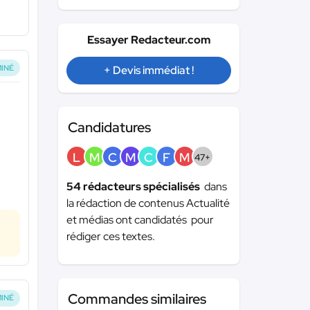
Essayer Redacteur.com
INÉ
+ Devis immédiat !
Candidatures
L
M
C
M
C
F
M
47+
54 rédacteurs spécialisés
dans
la rédaction de contenus Actualité
et médias ont candidatés pour
rédiger ces textes.
Commandes similaires
INÉ