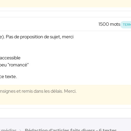
1500 mots
TERM
). Pas de proposition de sujet, merci
 accessible
n peu "romancé"
ce texte.
signes et remis dans les délais. Merci.
t médias
Rédaction d'articles faits divers - 6 textes