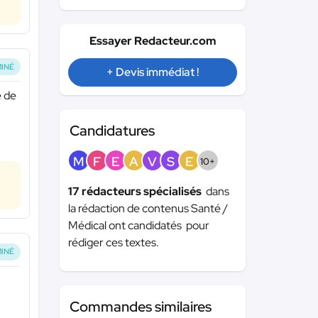
Essayer Redacteur.com
INÉ
+ Devis immédiat !
e de
Candidatures
M
F
E
A
V
S
E
10+
17 rédacteurs spécialisés
dans
la rédaction de contenus Santé /
Médical ont candidatés pour
rédiger ces textes.
INÉ
Commandes similaires