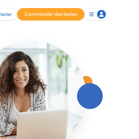
Commander des textes
tacter