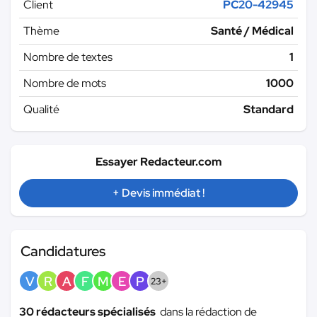
Client
PC20-42945
Thème
Santé / Médical
Nombre de textes
1
Nombre de mots
1000
Qualité
Standard
Essayer Redacteur.com
+ Devis immédiat !
Candidatures
V
R
A
F
M
E
P
23+
30 rédacteurs spécialisés
dans la rédaction de