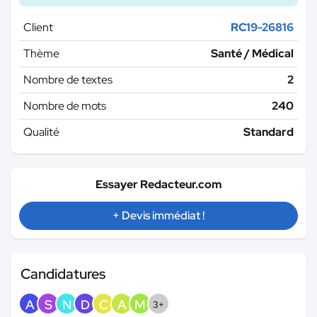
Client
RC19-26816
Thème
Santé / Médical
Nombre de textes
2
Nombre de mots
240
Qualité
Standard
Essayer Redacteur.com
+ Devis immédiat !
Candidatures
A
S
N
D
C
A
M
3+