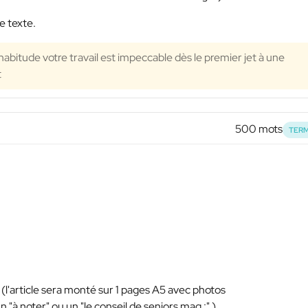
e texte.
bitude votre travail est impeccable dès le premier jet à une
t
500 mots
TERM
(l'article sera monté sur 1 pages A5 avec photos
n "à noter" ou un "le conseil de seniors mag :" )