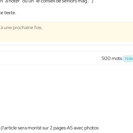
n "à noter" ou un "le conseil de seniors mag :" )
ce texte.
 à une prochaine fois.
500 mots
TERM
(l'article sera monté sur 2 pages A5 avec photos