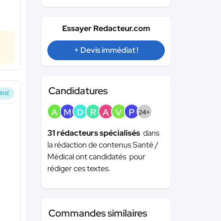
Essayer Redacteur.com
+ Devis immédiat !
Candidatures
INÉ
A
M
D
R
A
V
P
24+
31 rédacteurs spécialisés
dans
la rédaction de contenus Santé /
Médical ont candidatés pour
rédiger ces textes.
Commandes similaires