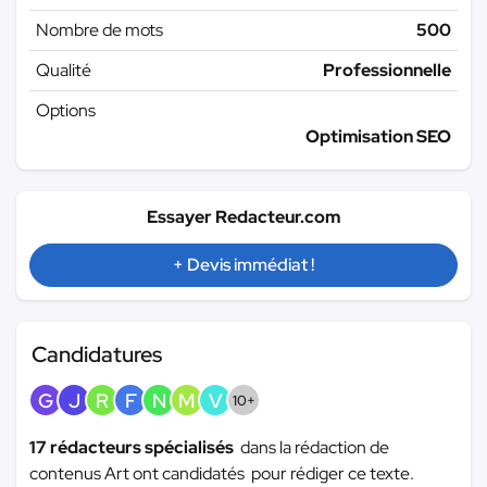
Nombre de mots
500
Qualité
Professionnelle
Options
Optimisation SEO
Essayer Redacteur.com
+ Devis immédiat !
Candidatures
G
J
R
F
N
M
V
10+
17 rédacteurs spécialisés
dans la rédaction de
contenus Art ont candidatés pour rédiger ce texte.