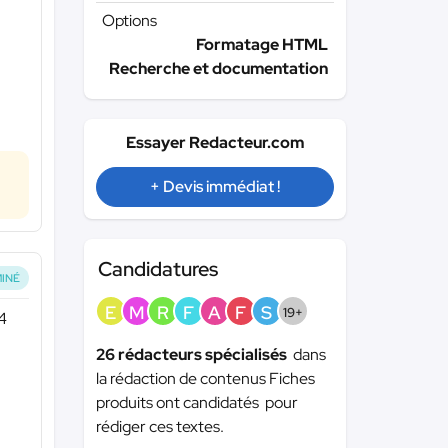
Options
Formatage HTML
Recherche et documentation
Essayer Redacteur.com
+ Devis immédiat !
Candidatures
INÉ
E
M
R
F
A
F
S
19+
4
26 rédacteurs spécialisés
dans
la rédaction de contenus Fiches
produits ont candidatés pour
rédiger ces textes.