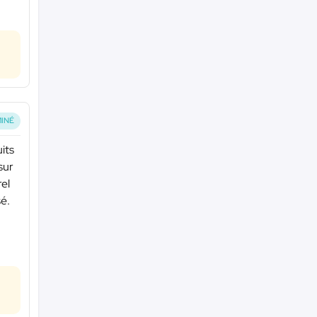
INÉ
its
sur
rel
sé.