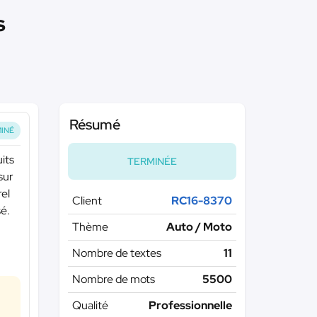
s
Résumé
INÉ
its
TERMINÉE
sur
rel
Client
RC16-8370
sé.
Thème
Auto / Moto
Nombre de textes
11
Nombre de mots
5500
Qualité
Professionnelle