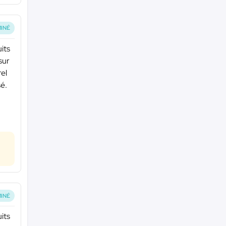
INÉ
its
sur
rel
sé.
INÉ
its