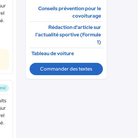
sur
Conseils prévention pour le
rel
covoiturage
sé.
Rédaction d'article sur
l'actualité sportive (Formule
1)
Tableau de voiture
Commander des textes
INÉ
its
sur
rel
sé.