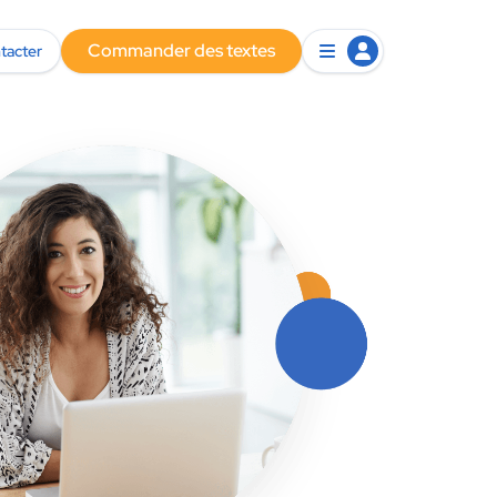
Commander des textes
tacter