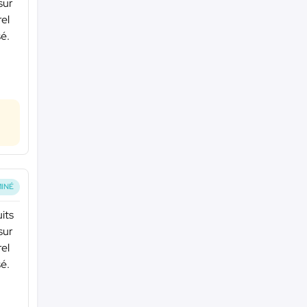
sur
rel
sé.
INÉ
its
sur
rel
sé.