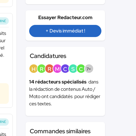
Essayer Redacteur.com
INÉ
+ Devis immédiat !
its
sur
rel
Candidatures
sé.
H
R
R
M
C
S
C
7+
14 rédacteurs spécialisés
dans
la rédaction de contenus Auto /
Moto ont candidatés pour rédiger
ces textes.
INÉ
Commandes similaires
its