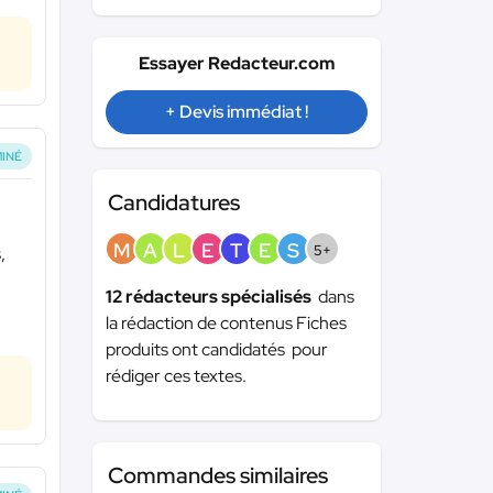
Essayer Redacteur.com
+ Devis immédiat !
INÉ
Candidatures
M
A
L
E
T
E
S
5+
,
12 rédacteurs spécialisés
dans
la rédaction de contenus Fiches
produits ont candidatés pour
rédiger ces textes.
Commandes similaires