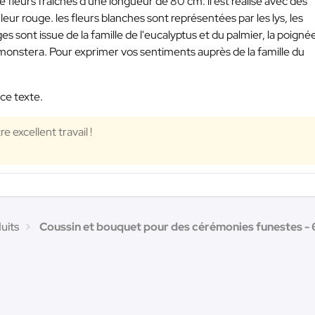
eurs fraîches d'une longueur de 80 cm. il est réalisé avec des
leur rouge. les fleurs blanches sont représentées par les lys, les
ages sont issue de la famille de l'eucalyptus et du palmier, la poigné
e monstera. Pour exprimer vos sentiments auprès de la famille du
 ce texte.
 excellent travail !
uits
Coussin et bouquet pour des cérémonies funestes - 