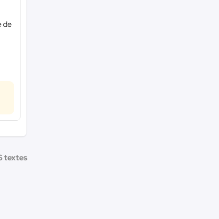
e de
6 textes