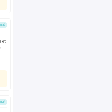
INÉ
s et
a
INÉ