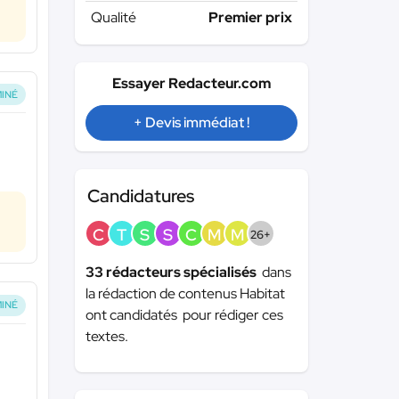
Qualité
Premier prix
Essayer Redacteur.com
INÉ
+ Devis immédiat !
Candidatures
C
T
S
S
C
M
M
26+
33 rédacteurs spécialisés
dans
la rédaction de contenus Habitat
INÉ
ont candidatés pour rédiger ces
textes.