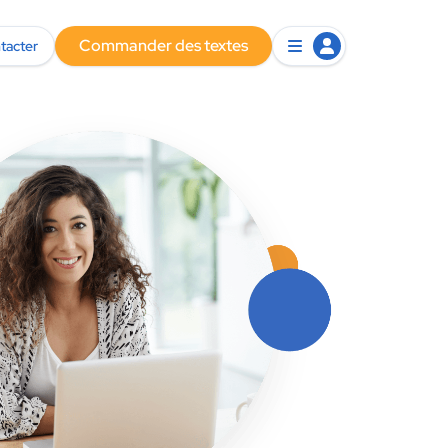
Commander des textes
tacter