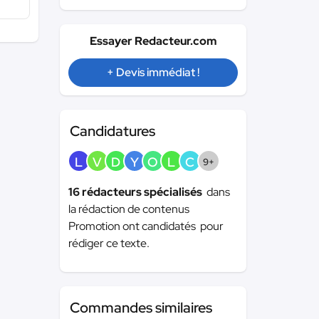
Essayer Redacteur.com
+ Devis immédiat !
Candidatures
L
V
D
Y
O
L
C
9+
16 rédacteurs spécialisés
dans
la rédaction de contenus
Promotion ont candidatés pour
rédiger ce texte.
Commandes similaires