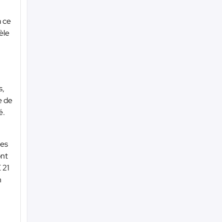
a ce
èle
s,
e de
é.
hes
ont
 21
n