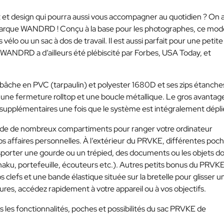
t et design qui pourra aussi vous accompagner au quotidien ? On 
la marque WANDRD ! Conçu à la base pour les photographes, ce mod
lo ou un sac à dos de travail. Il est aussi parfait pour une petite
WANDRD a d’ailleurs été plébiscité par Forbes, USA Today, et
 bâche en PVC (tarpaulin) et polyester 1680D et ses zips étanche
ne fermeture rolltop et une boucle métallique. Le gros avantag
 supplémentaires une fois que le système est intégralement dépli
e de nombreux compartiments pour ranger votre ordinateur
s affaires personnelles. À l’extérieur du PRVKE, différentes poc
porter une gourde ou un trépied, des documents ou les objets d
aku, portefeuille, écouteurs etc.). Autres petits bonus du PRVKE
efs et une bande élastique située sur la bretelle pour glisser u
ures, accédez rapidement à votre appareil ou à vos objectifs.
 les fonctionnalités, poches et possibilités du sac PRVKE de