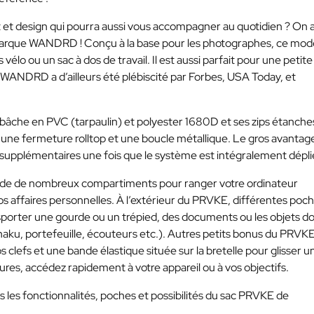
t et design qui pourra aussi vous accompagner au quotidien ? On 
la marque WANDRD ! Conçu à la base pour les photographes, ce mod
lo ou un sac à dos de travail. Il est aussi parfait pour une petite
WANDRD a d’ailleurs été plébiscité par Forbes, USA Today, et
 bâche en PVC (tarpaulin) et polyester 1680D et ses zips étanche
ne fermeture rolltop et une boucle métallique. Le gros avantag
 supplémentaires une fois que le système est intégralement dépli
e de nombreux compartiments pour ranger votre ordinateur
s affaires personnelles. À l’extérieur du PRVKE, différentes poc
porter une gourde ou un trépied, des documents ou les objets d
aku, portefeuille, écouteurs etc.). Autres petits bonus du PRVKE
efs et une bande élastique située sur la bretelle pour glisser u
ures, accédez rapidement à votre appareil ou à vos objectifs.
 les fonctionnalités, poches et possibilités du sac PRVKE de