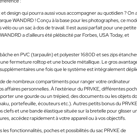
référence :
t et design qui pourra aussi vous accompagner au quotidien ? On 
la marque WANDRD ! Conçu à la base pour les photographes, ce mod
lo ou un sac à dos de travail. Il est aussi parfait pour une petite
WANDRD a d’ailleurs été plébiscité par Forbes, USA Today, et
 bâche en PVC (tarpaulin) et polyester 1680D et ses zips étanche
ne fermeture rolltop et une boucle métallique. Le gros avantag
 supplémentaires une fois que le système est intégralement dépli
e de nombreux compartiments pour ranger votre ordinateur
s affaires personnelles. À l’extérieur du PRVKE, différentes poc
porter une gourde ou un trépied, des documents ou les objets d
aku, portefeuille, écouteurs etc.). Autres petits bonus du PRVKE
efs et une bande élastique située sur la bretelle pour glisser u
ures, accédez rapidement à votre appareil ou à vos objectifs.
 les fonctionnalités, poches et possibilités du sac PRVKE de