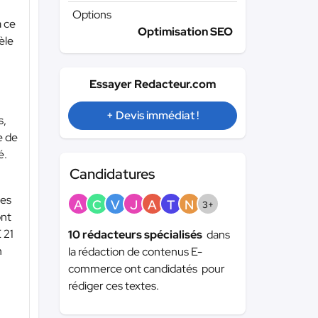
Options
a ce
Optimisation SEO
èle
Essayer Redacteur.com
+ Devis immédiat !
s,
e de
é.
Candidatures
hes
A
C
V
J
A
T
N
3+
ont
 21
10 rédacteurs spécialisés
dans
n
la rédaction de contenus E-
commerce ont candidatés pour
rédiger ces textes.