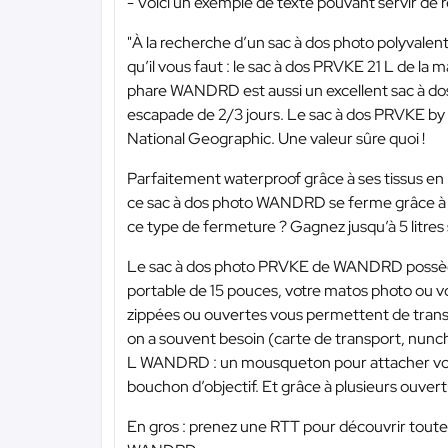
- Voici un exemple de texte pouvant servir de 
"À la recherche d’un sac à dos photo polyvalen
qu’il vous faut : le sac à dos PRVKE 21 L de 
phare WANDRD est aussi un excellent sac à dos vé
escapade de 2/3 jours. Le sac à dos PRVKE by 
National Geographic. Une valeur sûre quoi !
Parfaitement waterproof grâce à ses tissus en
ce sac à dos photo WANDRD se ferme grâce à u
ce type de fermeture ? Gagnez jusqu’à 5 litres
Le sac à dos photo PRVKE de WANDRD possèd
portable de 15 pouces, votre matos photo ou vo
zippées ou ouvertes vous permettent de trans
on a souvent besoin (carte de transport, nunch
L WANDRD : un mousqueton pour attacher vos cl
bouchon d’objectif. Et grâce à plusieurs ouvert
En gros : prenez une RTT pour découvrir toutes