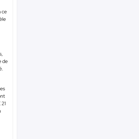
a ce
èle
s,
e de
é.
hes
ont
 21
n