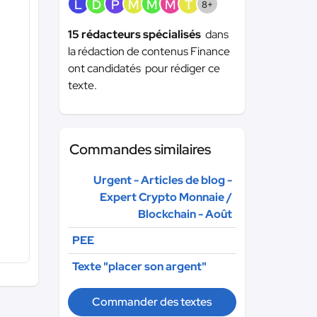
L
D
P
M
M
M
T
8+
15 rédacteurs spécialisés
dans
la rédaction de contenus Finance
ont candidatés pour rédiger ce
texte.
Commandes similaires
Urgent - Articles de blog -
Expert Crypto Monnaie /
Blockchain - Août
PEE
Texte "placer son argent"
Commander des textes