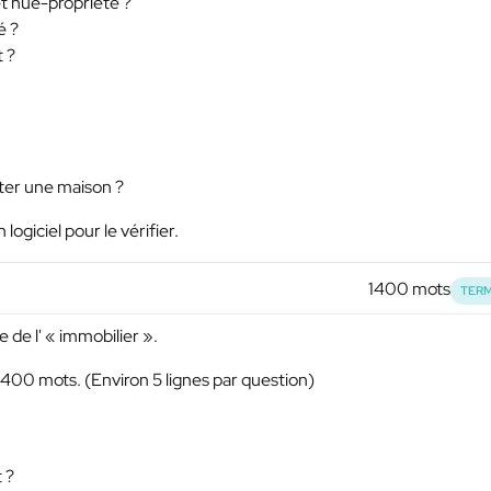
et nue-propriété ?
é ?
t ?
ter une maison ?
 logiciel pour le vérifier.
1400 mots
TERM
 de l' « immobilier ».
400 mots. (Environ 5 lignes par question)
 ?