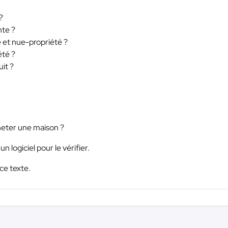
?
nte ?
é et nue-propriété ?
été ?
uit ?
heter une maison ?
un logiciel pour le vérifier.
ce texte.