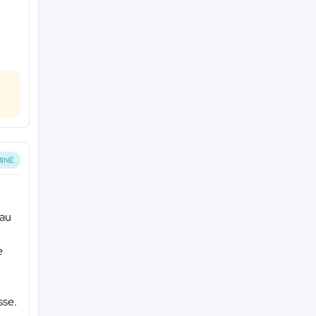
INÉ
 au
e
sse.