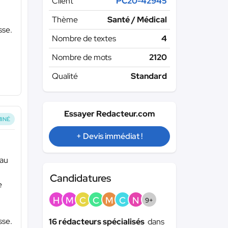
Client
PC20-42945
Thème
Santé / Médical
sse.
Nombre de textes
4
Nombre de mots
2120
Qualité
Standard
Essayer Redacteur.com
INÉ
+ Devis immédiat !
 au
Candidatures
e
H
M
C
C
M
C
N
9+
sse.
16 rédacteurs spécialisés
dans