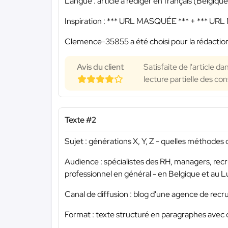
Langue : article à rédiger en français (Belgique
Inspiration :
*** URL MASQUÉE ***
+
*** URL
Clemence-35855 a été choisi pour la rédaction
Avis du client
Satisfaite de l'article
lecture partielle des con
Texte #2
Sujet : générations X, Y, Z - quelles méthodes 
Audience : spécialistes des RH, managers, re
professionnel en général - en Belgique et au
Canal de diffusion : blog d'une agence de rec
Format : texte structuré en paragraphes avec di