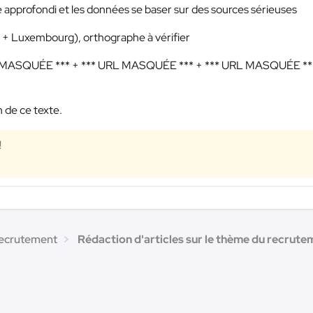
e approfondi et les données se baser sur des sources sérieuses
ue + Luxembourg), orthographe à vérifier
 MASQUÉE ***
+
*** URL MASQUÉE ***
+
*** URL MASQUÉE **
 de ce texte.
!
recrutement
Rédaction d'articles sur le thème du recrutem