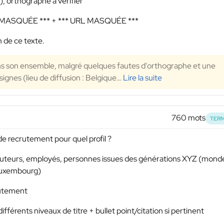
), orthographe à vérifier
 MASQUÉE ***
+
*** URL MASQUÉE ***
 de ce texte.
 dans son ensemble, malgré quelques fautes d'orthographe et une
signes (lieu de diffusion : Belgique
…
Lire la suite
760 mots
TERM
de recrutement pour quel profil ?
cruteurs, employés, personnes issues des générations XYZ (mond
 Luxembourg)
rutement
fférents niveaux de titre + bullet point/citation si pertinent