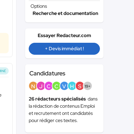
Options
Recherche et documentation
Essayer Redacteur.com
+ Devis immédiat !
INÉ
Candidatures
N
J
C
C
V
H
S
19+
e
26 rédacteurs spécialisés
dans
la rédaction de contenus Emploi
et recrutement ont candidatés
pour rédiger ces textes.