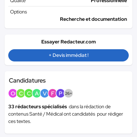
Qualité
Professionnelle
Options
Recherche et documentation
Essayer Redacteur.com
+ Devis immédiat !
Candidatures
O
C
C
A
V
F
P
26+
33 rédacteurs spécialisés
dans la rédaction de
contenus Santé / Médical ont candidatés pour rédiger
ces textes.