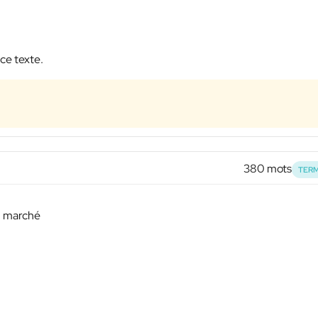
 ce texte.
380 mots
TERM
e, marché