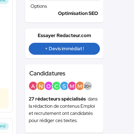
INÉ
Options
Optimisation SEO
Essayer Redacteur.com
+ Devis immédiat !
Candidatures
A
N
O
C
S
M
M
20+
27 rédacteurs spécialisés
dans
la rédaction de contenus Emploi
et recrutement ont candidatés
pour rédiger ces textes.
INÉ