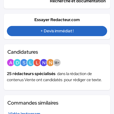
Recherche et documentation
Essayer Redacteur.com
+ Devis immédiat !
Candidatures
A
D
S
L
L
N
N
18+
25 rédacteurs spécialisés
dans la rédaction de
contenus Vente ont candidatés pour rédiger ce texte.
Commandes similaires
Vidéo instagram