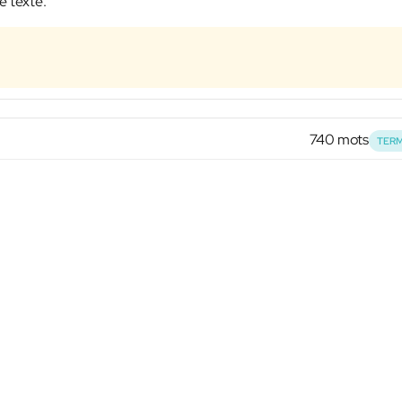
e texte.
740 mots
TERM