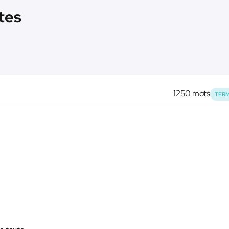
xtes
1250 mots
TERM