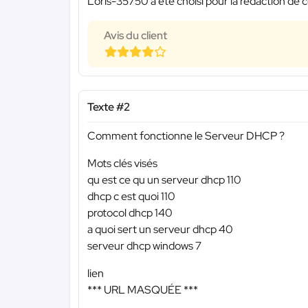
Loris-35750 a été choisi pour la rédaction de c
Avis du client
Texte #2
Comment fonctionne le Serveur DHCP ?
Mots clés visés
qu est ce qu un serveur dhcp 110
dhcp c est quoi 110
protocol dhcp 140
a quoi sert un serveur dhcp 40
serveur dhcp windows 7
lien
*** URL MASQUÉE ***