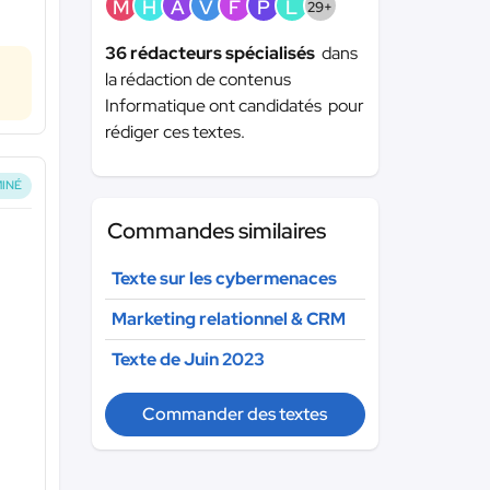
M
H
A
V
F
P
L
29+
36 rédacteurs spécialisés
dans
la rédaction de contenus
Informatique ont candidatés pour
rédiger ces textes.
INÉ
Commandes similaires
Texte sur les cybermenaces
Marketing relationnel & CRM
Texte de Juin 2023
Commander des textes