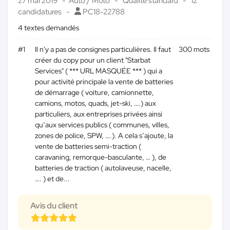
27 mai 2019
Auto / Moto
Qualité standard
12
candidatures
PC18-22788
4 textes demandés
#1
Il n'y a pas de consignes particulières. Il faut
300 mots
créer du copy pour un client "Starbat
Services" ( *** URL MASQUÉE *** ) qui a
pour activité principale la vente de batteries
de démarrage ( voiture, camionnette,
camions, motos, quads, jet-ski, ….) aux
particuliers, aux entreprises privées ainsi
qu’aux services publics ( communes, villes,
zones de police, SPW, ….). A cela s’ajoute, la
vente de batteries semi-traction (
caravaning, remorque-basculante, … ), de
batteries de traction ( autolaveuse, nacelle,
…. ) et de...
Avis du client