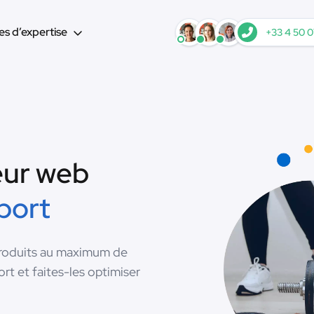
s d’expertise
+33 4 50 0
eur web
sport
produits au maximum de
t et faites-les optimiser