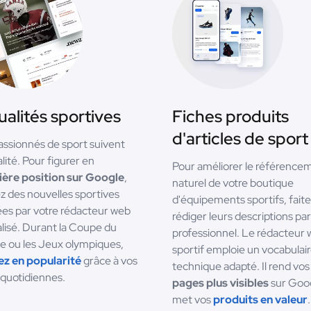
ualités sportives
Fiches produits
d'articles de sport
assionnés de sport suivent
alité. Pour figurer en
Pour améliorer le référence
ère position sur Google
,
naturel de votre boutique
ez des nouvelles sportives
d'équipements sportifs, fait
ées par votre rédacteur web
rédiger leurs descriptions pa
alisé. Durant la Coupe du
professionnel. Le rédacteur
 ou les Jeux olympiques,
sportif emploie un vocabulai
z en popularité
grâce à vos
technique adapté. Il rend vos
 quotidiennes.
pages plus visibles
sur Goog
met vos
produits en valeur
.