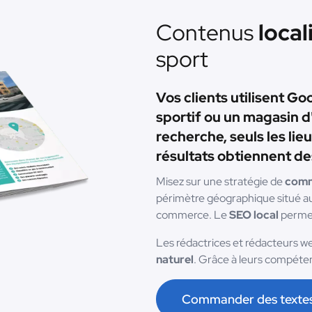
Contenus
local
sport
Vos clients utilisent G
sportif ou un magasin d
recherche, seuls les lie
résultats obtiennent des
Misez sur une stratégie de
comm
périmètre géographique situé aut
commerce. Le
SEO local
permet
Les rédactrices et rédacteurs we
naturel
. Grâce à leurs compéten
Commander des texte