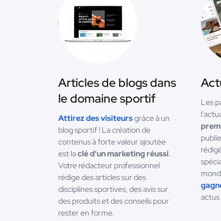
Articles de blogs dans
Act
le domaine sportif
Les p
l'actu
Attirez des visiteurs
grâce à un
premi
blog sportif ! La création de
publi
contenus à forte valeur ajoutée
rédig
est la
clé d'un marketing réussi
.
spéci
Votre rédacteur professionnel
monde
rédige des articles sur des
gagne
disciplines sportives, des avis sur
actus
des produits et des conseils pour
rester en forme.