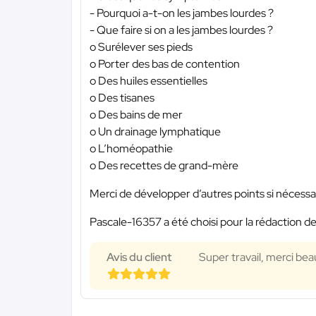
- Pourquoi a-t-on les jambes lourdes ?
- Que faire si on a les jambes lourdes ?
o Surélever ses pieds
o Porter des bas de contention
o Des huiles essentielles
o Des tisanes
o Des bains de mer
o Un drainage lymphatique
o L’homéopathie
o Des recettes de grand-mère
Merci de développer d’autres points si nécessair
Pascale-16357 a été choisi pour la rédaction de
Avis du client
Super travail, merci bea