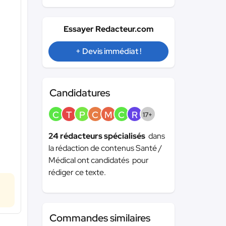
Essayer Redacteur.com
+ Devis immédiat !
Candidatures
C
T
P
C
M
C
R
17+
24 rédacteurs spécialisés
dans
la rédaction de contenus Santé /
Médical ont candidatés pour
rédiger ce texte.
Commandes similaires