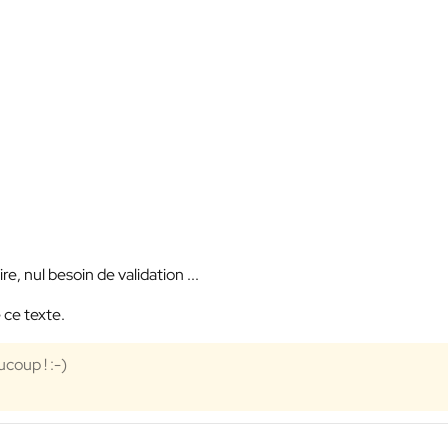
e, nul besoin de validation ...
 ce texte.
ucoup ! :-)