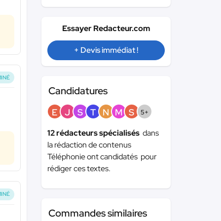
Essayer Redacteur.com
+ Devis immédiat !
INÉ
Candidatures
E
J
S
T
N
M
S
5+
12 rédacteurs spécialisés
dans
la rédaction de contenus
Téléphonie ont candidatés pour
rédiger ces textes.
INÉ
Commandes similaires