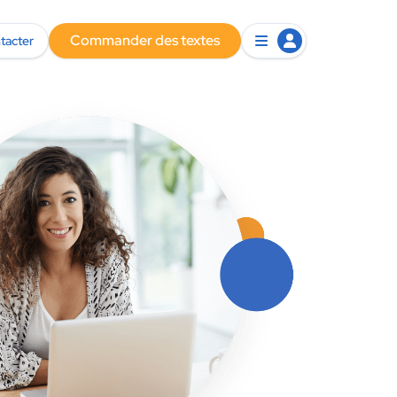
Commander des textes
tacter